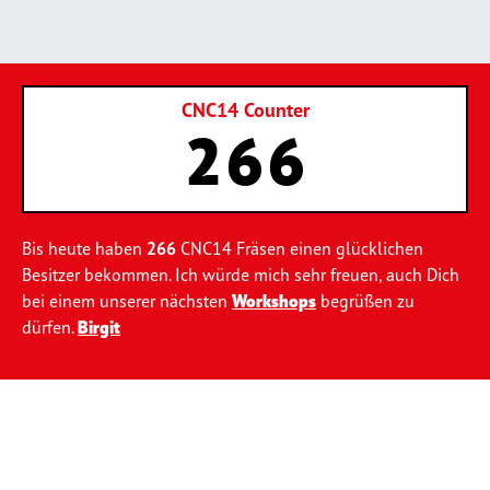
CNC14 Counter
266
Bis heute haben
266
CNC14 Fräsen einen glücklichen
Besitzer bekommen. Ich würde mich sehr freuen, auch Dich
bei einem unserer nächsten
Workshops
begrüßen zu
dürfen.
Birgit